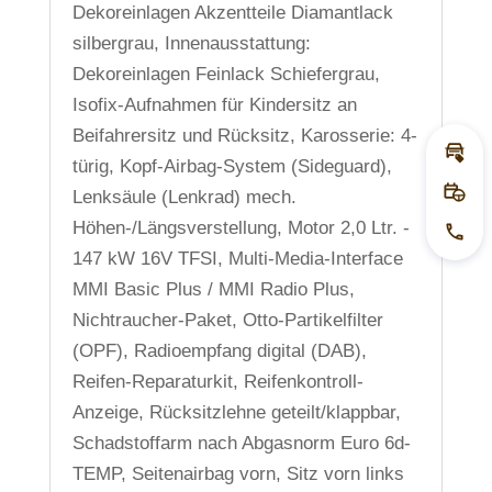
Dekoreinlagen Akzentteile Diamantlack
silbergrau, Innenausstattung:
Dekoreinlagen Feinlack Schiefergrau,
Isofix-Aufnahmen für Kindersitz an
Beifahrersitz und Rücksitz, Karosserie: 4-
Inza
türig, Kopf-Airbag-System (Sideguard),
Lenksäule (Lenkrad) mech.
Prob
Höhen-/Längsverstellung, Motor 2,0 Ltr. -
Jetz
147 kW 16V TFSI, Multi-Media-Interface
MMI Basic Plus / MMI Radio Plus,
Nichtraucher-Paket, Otto-Partikelfilter
(OPF), Radioempfang digital (DAB),
Reifen-Reparaturkit, Reifenkontroll-
Anzeige, Rücksitzlehne geteilt/klappbar,
Schadstoffarm nach Abgasnorm Euro 6d-
TEMP, Seitenairbag vorn, Sitz vorn links