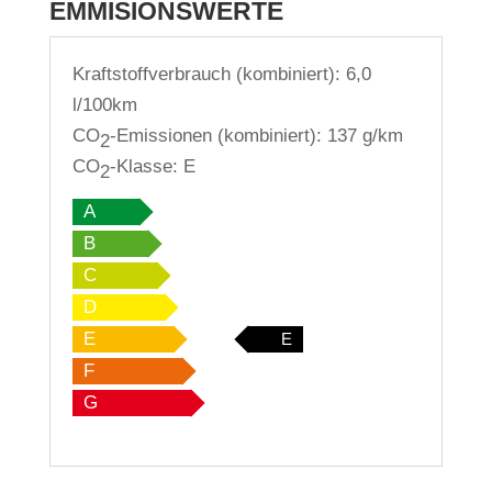
EMMISIONSWERTE
Kraftstoffverbrauch (kombiniert):
6,0
l/100km
CO
-Emissionen (kombiniert):
137 g/km
2
CO
-Klasse:
E
2
A
B
C
D
E
E
F
G