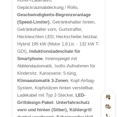
Koffer-/Laderaum,
Gepäckraumabdeckung / Rollo,
Geschwindigkeits-Begrenzeranlage
(Speed-Limiter)
, Getränkehalter hinten,
Getränkehalter vorn, Gurtstraffer,
Heckleuchten LED, Heckscheibe heizbar,
Hybrid 195 kW (Motor 1,6 Ltr. - 132 kW T-
GDI),
Induktionsladeschale für
Smartphone
, Innenspiegel mit
Abblendautomatik, Isofix-Aufnahmen für
Kindersitz, Karosserie: 5-türig,
Klimaautomatik 3-Zonen
, Kopf-Airbag-
System, Kopfstützen hinten verstellbar,
Ladekabel mit Typ 2-Stecker,
LED-
Inza
Grilldesign-Paket: Unterfahrschutz
Prob
vorn und hinten (Silber), Kühlergrill