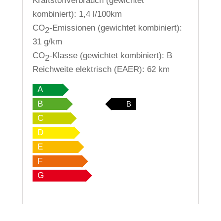
Kraftstoffverbrauch (gewichtet
kombiniert):
1,4 l/100km
CO
-Emissionen (gewichtet kombiniert):
2
31 g/km
CO
-Klasse (gewichtet kombiniert):
B
2
Reichweite elektrisch (EAER):
62 km
A
B
B
C
D
E
F
G