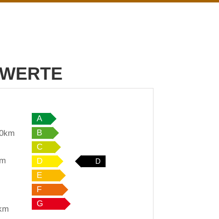
SWERTE
A
B
00km
C
km
D
D
E
F
G
0km