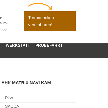
Termin online
l:
auto-
vereinbaren!
r.de
F
WERKSTATT
PROBEFAHRT
G AHK MATRIX NAVI KAM
Pkw
SKODA