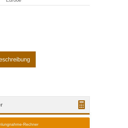
Euro6e
eschreibung
r
ahlungnahme-Rechner