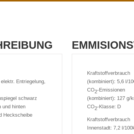
HREIBUNG
EMMISION
Kraftstoffverbrauch
elektr. Entriegelung,
(kombiniert):
5,6 l/1
CO
-Emissionen
2
nspiegel schwarz
(kombiniert):
127 g/
n und hinten
CO
-Klasse:
D
2
nd Heckscheibe
Kraftstoffverbrauch
Innenstadt:
7,2 l/10