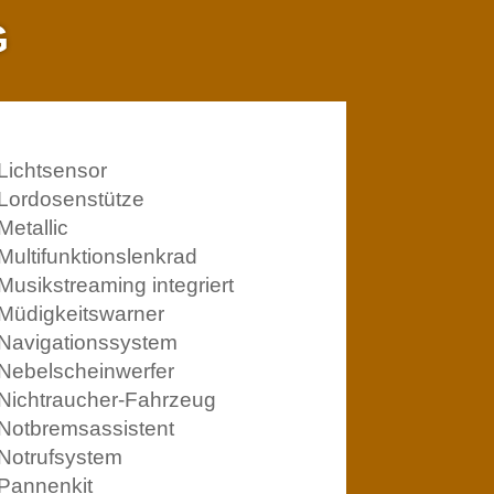
G
Lichtsensor
Lordosenstütze
Metallic
Multifunktionslenkrad
Musikstreaming integriert
Müdigkeitswarner
Navigationssystem
Nebelscheinwerfer
Nichtraucher-Fahrzeug
Notbremsassistent
Notrufsystem
Pannenkit