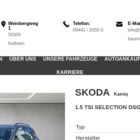
Weinbergweg
Telefon:
E-Mai

1
09441 / 2055-0
info@
93309
baume
Kelheim
N
ÜBER UNS
UNSERE FAHRZEUGE
AUTOANKAU
KARRIERE
SKODA
Kamiq
1.5 TSI SELECTION DS
Typ
Hersteller