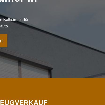
in
Kelheim
ist für
auto
.
en
ZEUGVERKAUF