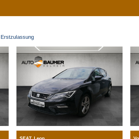
Erstzulassung
SEAT
Leon
Vo