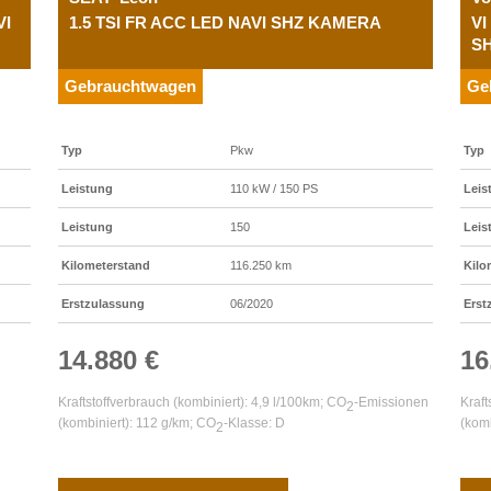
VI
1.5 TSI FR ACC LED NAVI SHZ KAMERA
VI
S
Gebrauchtwagen
Ge
Typ
Pkw
Typ
Leistung
110 kW / 150 PS
Leis
Leistung
150
Leis
Kilometerstand
116.250 km
Kilo
Erstzulassung
06/2020
Erst
14.880 €
16
Kraftstoffverbrauch (kombiniert):
4,9 l/100km
;
CO
-Emissionen
Kraft
2
(kombiniert):
112 g/km
;
CO
-Klasse:
D
(komb
2