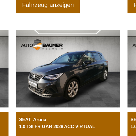
Fahrzeug anzeigen
SEAT
Arona
S
1.0 TSI FR GAR 2028 ACC VIRTUAL
1.