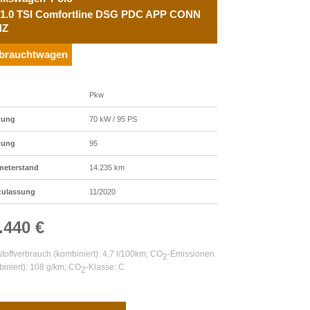
 1.0 TSI Comfortline DSG PDC APP CONN
HZ
brauchtwagen
Pkw
tung
70 kW / 95 PS
tung
95
meterstand
14.235 km
zulassung
11/2020
.440 €
stoffverbrauch (kombiniert):
4,7 l/100km
;
CO
-Emissionen
2
iniert):
108 g/km
;
CO
-Klasse:
C
2