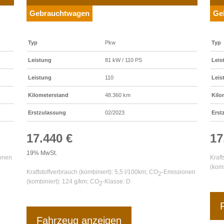
Gebrauchtwagen
Ge
Typ
Pkw
Typ
Leistung
81 kW / 110 PS
Leis
Leistung
110
Leis
Kilometerstand
48.360 km
Kilo
Erstzulassung
02/2023
Erst
17.440 €
17
19% MwSt.
onen
Kraft
(komb
Kraftstoffverbrauch (kombiniert):
5,5 l/100km
;
CO
-Emissionen
2
(kombiniert):
124 g/km
;
CO
-Klasse:
D
2
Fahrzeug anzeigen