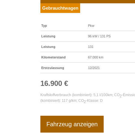
Gebrauchtwagen
Typ
Pkw
Leistung
96 kW / 131 PS
Leistung
131
Kilometerstand
67.000 km
Erstzulassung
12/2021
16.900 €
Kraftstoffverbrauch (kombiniert):
5,1 l/100km
;
CO
-Emissi
2
(kombiniert):
117 g/km
;
CO
-Klasse:
D
2
Fahrzeug anzeigen