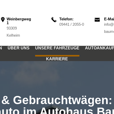
Weinbergweg
Telefon:
E-Mai

1
09441 / 2055-0
info@
93309
baume
Kelheim
N
ÜBER UNS
UNSERE FAHRZEUGE
AUTOANKAU
KARRIERE
 & Gebrauchtwägen: 
uto im Autohaus Ba