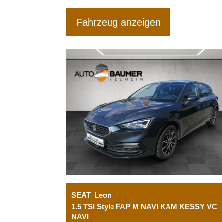
Fahrzeug anzeigen
SEAT
Leon
1.5 TSI Style FAP M NAVI KAM KESSY VC
NAVI