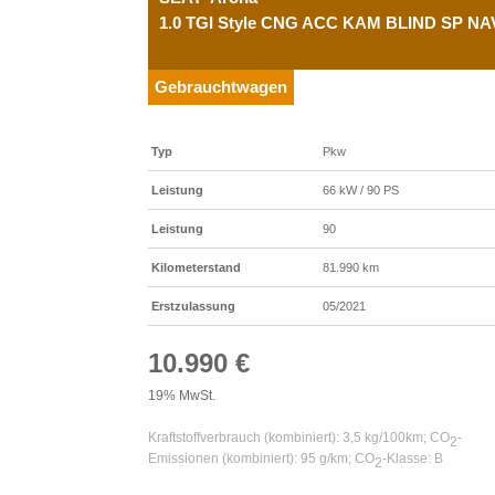
1.0 TGI Style CNG ACC KAM BLIND SP NA
Gebrauchtwagen
Typ
Pkw
Leistung
66 kW / 90 PS
Leistung
90
Kilometerstand
81.990 km
Erstzulassung
05/2021
10.990 €
19% MwSt.
Kraftstoffverbrauch (kombiniert):
3,5 kg/100km
;
CO
-
2
Emissionen (kombiniert):
95 g/km
;
CO
-Klasse:
B
2