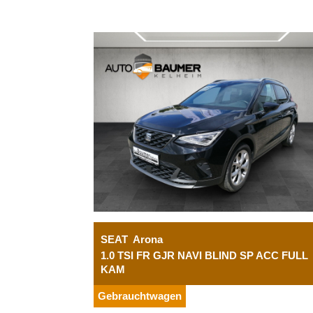
SEAT
Arona
1.0 TSI FR GJR NAVI BLIND SP ACC FULL
KAM
Gebrauchtwagen