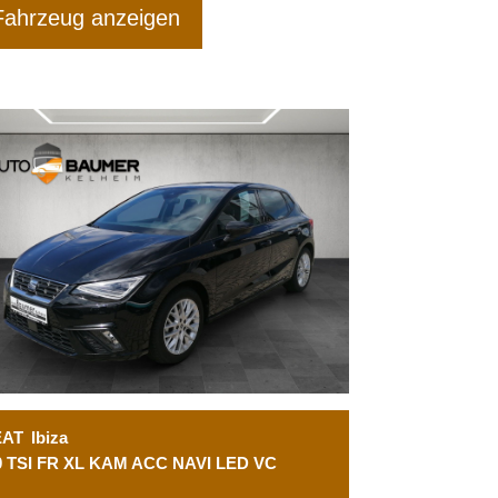
Fahrzeug anzeigen
EAT
Ibiza
0 TSI FR XL KAM ACC NAVI LED VC