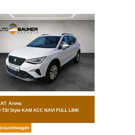
EAT
Arona
0 TSI Style KAM ACC NAVI FULL LINK
brauchtwagen