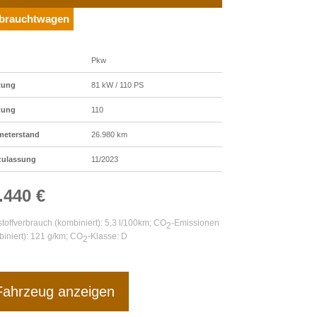
brauchtwagen
Pkw
tung
81 kW / 110 PS
tung
110
meterstand
26.980 km
zulassung
11/2023
.440 €
stoffverbrauch (kombiniert):
5,3 l/100km
;
CO
-Emissionen
2
iniert):
121 g/km
;
CO
-Klasse:
D
2
Fahrzeug anzeigen