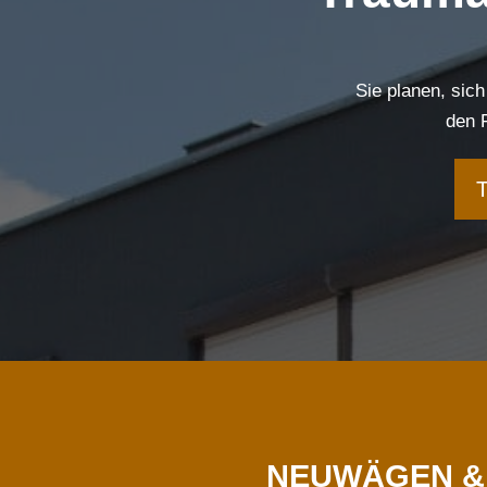
Sie planen, si
den
T
NEUWÄGEN