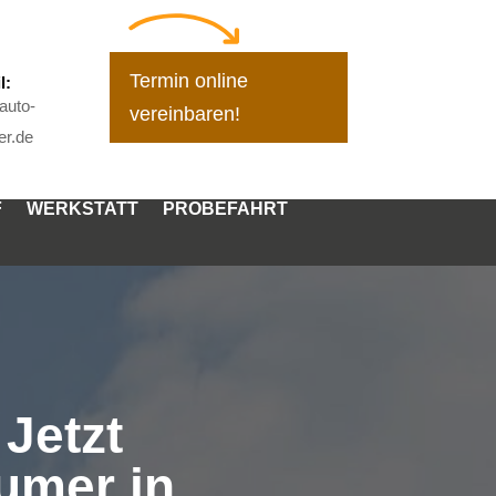
Termin online
l:
auto-
vereinbaren!
r.de
F
WERKSTATT
PROBEFAHRT
Jetzt
umer in