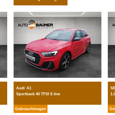
Audi
A1
S
Sportback 40 TFSI S line
1.
Gebrauchtwagen
Ge